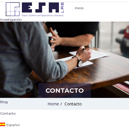
Inicio
Investigación
Grupo
Dr. Juan Francisco
Equipo
Colaboradores
Publicaciones
Libros
Artículos
Conferencias y charlas
CONTACTO
Eventos
Blog
Home
/
Contacto
Contacto
Español