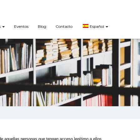
s
Eventos
Blog
Contacto
Español
de aquellas personas que tengan acceso legítimo a ellos. 