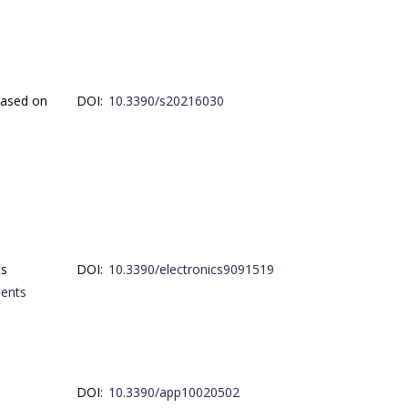
Based on
DOI:
10.3390/s20216030
ts
DOI:
10.3390/electronics9091519
ments
DOI:
10.3390/app10020502