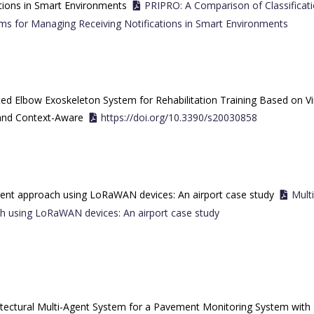
tions in Smart Environments
PRIPRO: A Comparison of Classificat
hms for Managing Receiving Notifications in Smart Environments
ed Elbow Exoskeleton System for Rehabilitation Training Based on Vi
 and Context-Aware
https://doi.org/10.3390/s20030858
gent approach using LoRaWAN devices: An airport case study
Mult
h using LoRaWAN devices: An airport case study
itectural Multi-Agent System for a Pavement Monitoring System with