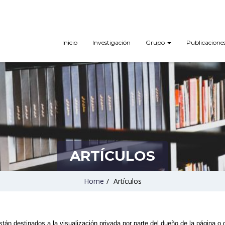
Inicio
Investigación
Grupo
Publicacione
ARTÍCULOS
Home
/
Artículos
tán destinados a la visualización privada por parte del dueño de la página o 