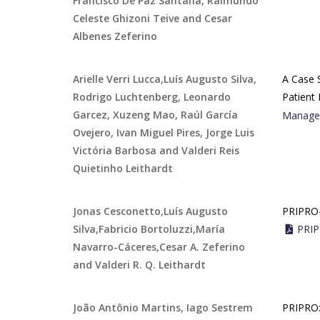
Francisco De Paz Santana, Raimundo
Celeste Ghizoni Teive and Cesar
Albenes Zeferino
Arielle Verri Lucca,Luís Augusto Silva,
A Case 
Rodrigo Luchtenberg, Leonardo
Patient 
Garcez, Xuzeng Mao, Raúl García
Managem
Ovejero, Ivan Miguel Pires, Jorge Luis
Victória Barbosa and Valderi Reis
Quietinho Leithardt
Jonas Cesconetto,Luís Augusto
PRIPRO—
Silva,Fabricio Bortoluzzi,María
PRIP
Navarro-Cáceres,Cesar A. Zeferino
and Valderi R. Q. Leithardt
João Antônio Martins, Iago Sestrem
PRIPRO: