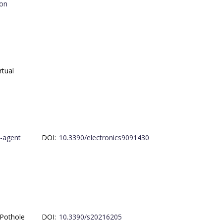
ion
rtual
i-agent
DOI:
10.3390/electronics9091430
 Pothole
DOI:
10.3390/s20216205