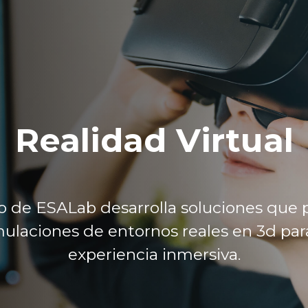
Realidad Virtual
o de ESALab desarrolla soluciones que
imulaciones de entornos reales en 3d par
experiencia inmersiva.