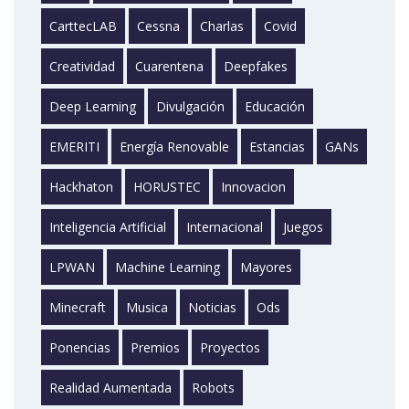
CarttecLAB
Cessna
Charlas
Covid
Creatividad
Cuarentena
Deepfakes
Deep Learning
Divulgación
Educación
EMERITI
Energía Renovable
Estancias
GANs
Hackhaton
HORUSTEC
Innovacion
Inteligencia Artificial
Internacional
Juegos
LPWAN
Machine Learning
Mayores
Minecraft
Musica
Noticias
Ods
Ponencias
Premios
Proyectos
Realidad Aumentada
Robots