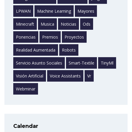
LPWAN
Machine Learning
Mayores
Minecraft
Musica
Noticias
Ods
Ponencias
Premios
Proyectos
Realidad Aumentada
Robots
Servicio Asunto Sociales
Smart-Textile
TinyMl
Visión Artificial
Voice Assistants
Vr
Webminar
Calendar