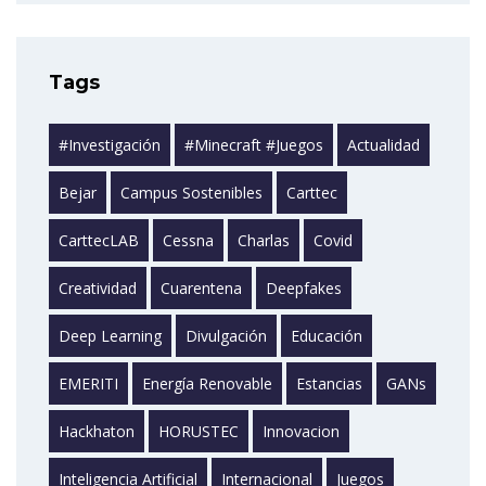
Tags
#investigación
#minecraft #juegos
Actualidad
Bejar
Campus Sostenibles
Carttec
CarttecLAB
Cessna
Charlas
Covid
Creatividad
Cuarentena
Deepfakes
Deep Learning
Divulgación
Educación
EMERITI
Energía Renovable
Estancias
GANs
Hackhaton
HORUSTEC
Innovacion
Inteligencia Artificial
Internacional
Juegos