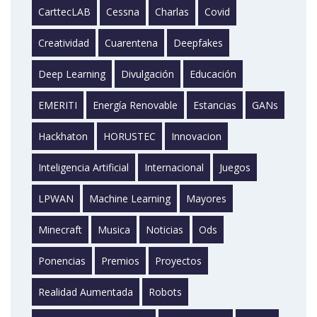
CarttecLAB
Cessna
Charlas
Covid
Creatividad
Cuarentena
Deepfakes
Deep Learning
Divulgación
Educación
EMERITI
Energía Renovable
Estancias
GANs
Hackhaton
HORUSTEC
Innovacion
Inteligencia Artificial
Internacional
Juegos
LPWAN
Machine Learning
Mayores
Minecraft
Musica
Noticias
Ods
Ponencias
Premios
Proyectos
Realidad Aumentada
Robots