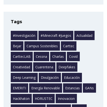
Tags
#investigación
#minecraft #juegos
Actualidad
Bejar
Campus Sostenibles
Carttec
CarttecLAB
Cessna
Charlas
Covid
Creatividad
Cuarentena
Deepfakes
Deep Learning
Divulgación
Educación
EMERITI
Energía Renovable
Estancias
GANs
Hackhaton
HORUSTEC
Innovacion