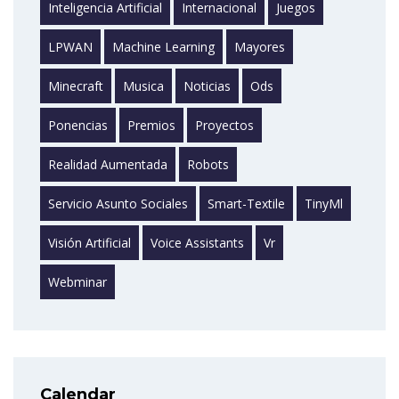
Inteligencia Artificial
Internacional
Juegos
LPWAN
Machine Learning
Mayores
Minecraft
Musica
Noticias
Ods
Ponencias
Premios
Proyectos
Realidad Aumentada
Robots
Servicio Asunto Sociales
Smart-Textile
TinyMl
Visión Artificial
Voice Assistants
Vr
Webminar
Calendar