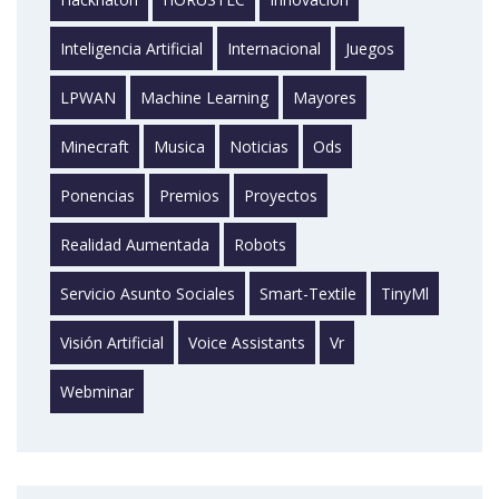
Inteligencia Artificial
Internacional
Juegos
LPWAN
Machine Learning
Mayores
Minecraft
Musica
Noticias
Ods
Ponencias
Premios
Proyectos
Realidad Aumentada
Robots
Servicio Asunto Sociales
Smart-Textile
TinyMl
Visión Artificial
Voice Assistants
Vr
Webminar