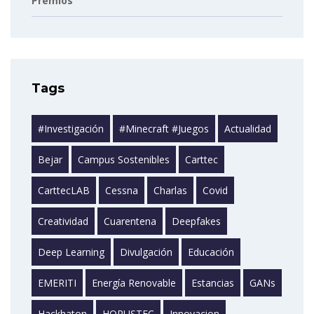
Premios
Tags
#investigación
#minecraft #juegos
Actualidad
Bejar
Campus Sostenibles
Carttec
CarttecLAB
Cessna
Charlas
Covid
Creatividad
Cuarentena
Deepfakes
Deep Learning
Divulgación
Educación
EMERITI
Energía Renovable
Estancias
GANs
Hackhaton
HORUSTEC
Innovacion