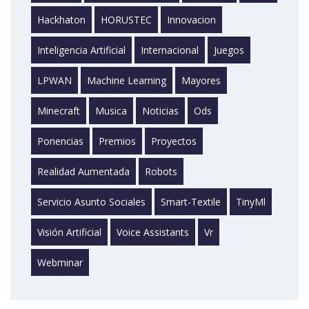
Hackhaton
HORUSTEC
Innovacion
Inteligencia Artificial
Internacional
Juegos
LPWAN
Machine Learning
Mayores
Minecraft
Musica
Noticias
Ods
Ponencias
Premios
Proyectos
Realidad Aumentada
Robots
Servicio Asunto Sociales
Smart-Textile
TinyMl
Visión Artificial
Voice Assistants
Vr
Webminar