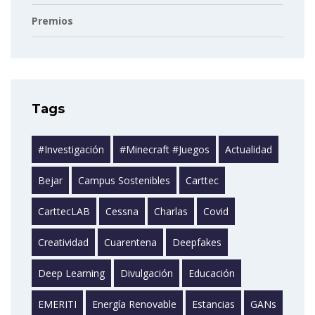
Premios
Tags
#investigación
#minecraft #juegos
Actualidad
Bejar
Campus Sostenibles
Carttec
CarttecLAB
Cessna
Charlas
Covid
Creatividad
Cuarentena
Deepfakes
Deep Learning
Divulgación
Educación
EMERITI
Energía Renovable
Estancias
GANs