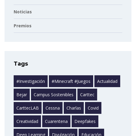
Noticias
Premios
Tags
#investigación
#minecraft #juegos
Actualidad
Bejar
Campus Sostenibles
Carttec
CarttecLAB
Cessna
Charlas
Covid
Creatividad
Cuarentena
Deepfakes
Deep Learning
Divulgación
Educación