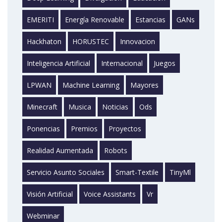
EMERITI
Energía Renovable
Estancias
GANs
Hackhaton
HORUSTEC
Innovacion
Inteligencia Artificial
Internacional
Juegos
LPWAN
Machine Learning
Mayores
Minecraft
Musica
Noticias
Ods
Ponencias
Premios
Proyectos
Realidad Aumentada
Robots
Servicio Asunto Sociales
Smart-Textile
TinyMl
Visión Artificial
Voice Assistants
Vr
Webminar