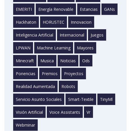
EMERITI
Energía Renovable
Estancias
GANs
Hackhaton
HORUSTEC
Innovacion
Inteligencia Artificial
Internacional
Juegos
LPWAN
Machine Learning
Mayores
Minecraft
Musica
Noticias
Ods
Ponencias
Premios
Proyectos
Realidad Aumentada
Robots
Servicio Asunto Sociales
Smart-Textile
TinyMl
Visión Artificial
Voice Assistants
Vr
Webminar