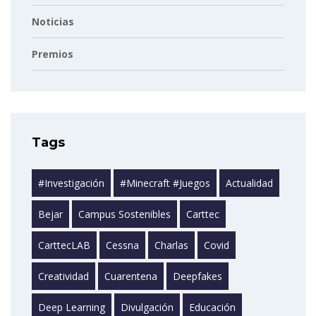
Noticias
Premios
Tags
#investigación
#minecraft #juegos
Actualidad
Bejar
Campus Sostenibles
Carttec
CarttecLAB
Cessna
Charlas
Covid
Creatividad
Cuarentena
Deepfakes
Deep Learning
Divulgación
Educación