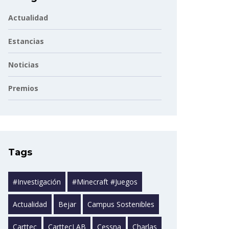
Actualidad
Estancias
Noticias
Premios
Tags
#investigación
#minecraft #juegos
Actualidad
Bejar
Campus Sostenibles
Carttec
CarttecLAB
Cessna
Charlas