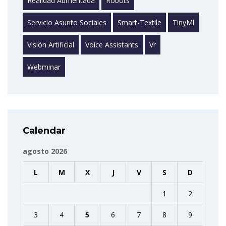
Realidad Aumentada
Robots
Servicio Asunto Sociales
Smart-Textile
TinyMl
Visión Artificial
Voice Assistants
Vr
Webminar
Calendar
agosto 2026
L
M
X
J
V
S
D
1
2
3
4
5
6
7
8
9