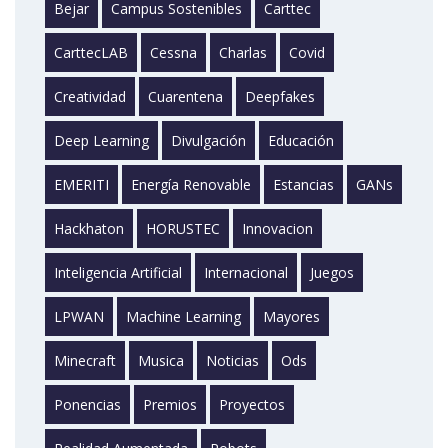
Bejar
Campus Sostenibles
Carttec
CarttecLAB
Cessna
Charlas
Covid
Creatividad
Cuarentena
Deepfakes
Deep Learning
Divulgación
Educación
EMERITI
Energía Renovable
Estancias
GANs
Hackhaton
HORUSTEC
Innovacion
Inteligencia Artificial
Internacional
Juegos
LPWAN
Machine Learning
Mayores
Minecraft
Musica
Noticias
Ods
Ponencias
Premios
Proyectos