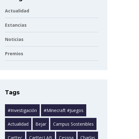
Actualidad
Estancias
Noticias
Premios
Tags
#investigación
#minecraft #juegos
Actualidad
Bejar
Campus Sostenibles
Carttec
CarttecLAB
Cessna
Charlas