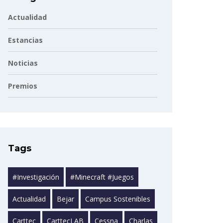
Actualidad
Estancias
Noticias
Premios
Tags
#investigación
#minecraft #juegos
Actualidad
Bejar
Campus Sostenibles
Carttec
CarttecLAB
Cessna
Charlas