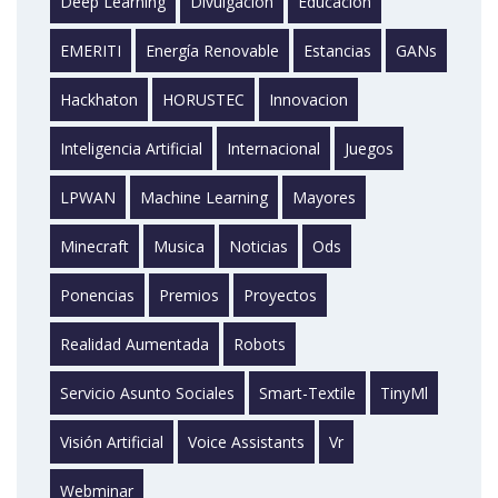
Deep Learning
Divulgación
Educación
EMERITI
Energía Renovable
Estancias
GANs
Hackhaton
HORUSTEC
Innovacion
Inteligencia Artificial
Internacional
Juegos
LPWAN
Machine Learning
Mayores
Minecraft
Musica
Noticias
Ods
Ponencias
Premios
Proyectos
Realidad Aumentada
Robots
Servicio Asunto Sociales
Smart-Textile
TinyMl
Visión Artificial
Voice Assistants
Vr
Webminar