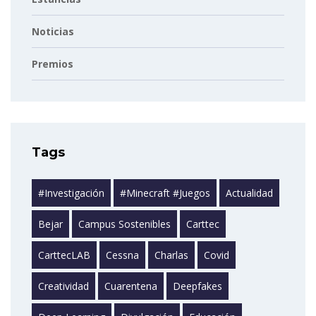
Noticias
Premios
Tags
#investigación
#minecraft #juegos
Actualidad
Bejar
Campus Sostenibles
Carttec
CarttecLAB
Cessna
Charlas
Covid
Creatividad
Cuarentena
Deepfakes