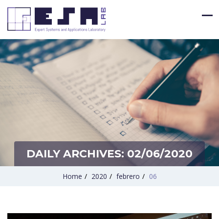
DAILY ARCHIVES:
02/06/2020
Home
/
2020
/
febrero
/
06