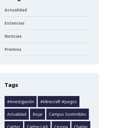
Actualidad
Estancias
Noticias
Premios
Tags
#investigación
#minecraft #juegos
Actualidad
Bejar
Campus Sostenibles
Carttec
CarttecLAB
Cessna
Charlas