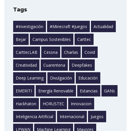
Tags
#investigación
#minecraft #juegos
Actualidad
Bejar
Campus Sostenibles
Carttec
CarttecLAB
Cessna
Charlas
Covid
Creatividad
Cuarentena
Deepfakes
Deep Learning
Divulgación
Educación
EMERITI
Energía Renovable
Estancias
GANs
Hackhaton
HORUSTEC
Innovacion
Inteligencia Artificial
Internacional
Juegos
LPWAN
Machine Learning
Mayores