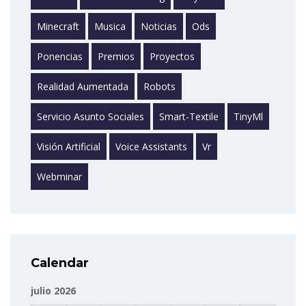
Minecraft
Musica
Noticias
Ods
Ponencias
Premios
Proyectos
Realidad Aumentada
Robots
Servicio Asunto Sociales
Smart-Textile
TinyMl
Visión Artificial
Voice Assistants
Vr
Webminar
Calendar
julio 2026