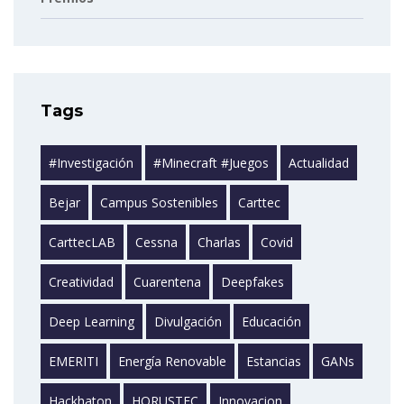
Tags
#investigación
#minecraft #juegos
Actualidad
Bejar
Campus Sostenibles
Carttec
CarttecLAB
Cessna
Charlas
Covid
Creatividad
Cuarentena
Deepfakes
Deep Learning
Divulgación
Educación
EMERITI
Energía Renovable
Estancias
GANs
Hackhaton
HORUSTEC
Innovacion