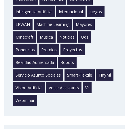
Inteligencia Artificial
Internacional
Juegos
LPWAN
Machine Learning
Mayores
Minecraft
Musica
Noticias
Ods
Ponencias
Premios
Proyectos
Realidad Aumentada
Robots
Servicio Asunto Sociales
Smart-Textile
TinyMl
Visión Artificial
Voice Assistants
Vr
Webminar