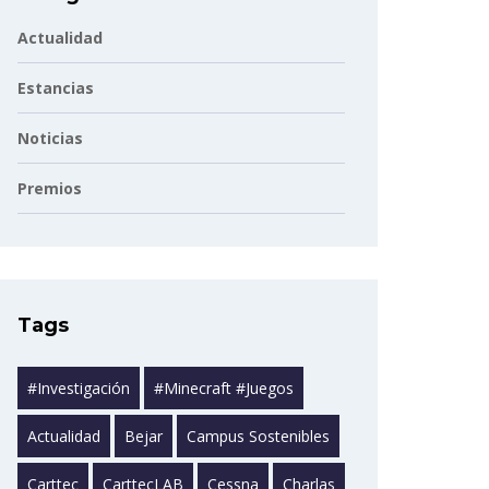
Actualidad
Estancias
Noticias
Premios
Tags
#investigación
#minecraft #juegos
Actualidad
Bejar
Campus Sostenibles
Carttec
CarttecLAB
Cessna
Charlas