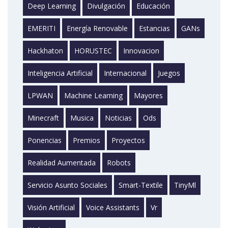
Deep Learning
Divulgación
Educación
EMERITI
Energía Renovable
Estancias
GANs
Hackhaton
HORUSTEC
Innovacion
Inteligencia Artificial
Internacional
Juegos
LPWAN
Machine Learning
Mayores
Minecraft
Musica
Noticias
Ods
Ponencias
Premios
Proyectos
Realidad Aumentada
Robots
Servicio Asunto Sociales
Smart-Textile
TinyMl
Visión Artificial
Voice Assistants
Vr