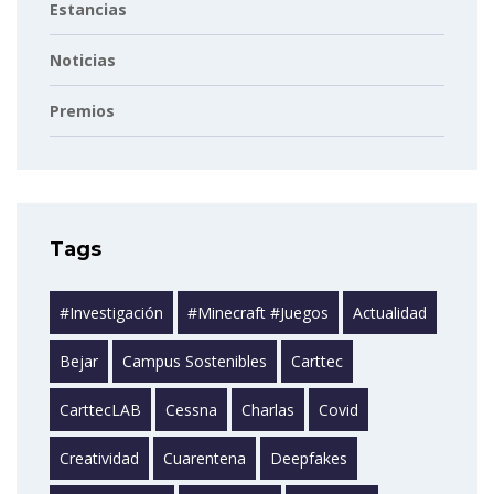
Estancias
Noticias
Premios
Tags
#investigación
#minecraft #juegos
Actualidad
Bejar
Campus Sostenibles
Carttec
CarttecLAB
Cessna
Charlas
Covid
Creatividad
Cuarentena
Deepfakes