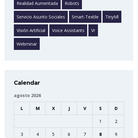
Realidad Aumentada
Robots
Servicio Asunto Sociales
Smart-Textile
TinyMl
Visión Artificial
Voice Assistants
Vr
Webminar
Calendar
agosto 2026
L
M
X
J
V
S
D
1
2
3
4
5
6
7
8
9