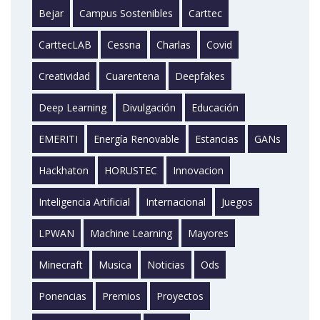
Bejar
Campus Sostenibles
Carttec
CarttecLAB
Cessna
Charlas
Covid
Creatividad
Cuarentena
Deepfakes
Deep Learning
Divulgación
Educación
EMERITI
Energía Renovable
Estancias
GANs
Hackhaton
HORUSTEC
Innovacion
Inteligencia Artificial
Internacional
Juegos
LPWAN
Machine Learning
Mayores
Minecraft
Musica
Noticias
Ods
Ponencias
Premios
Proyectos